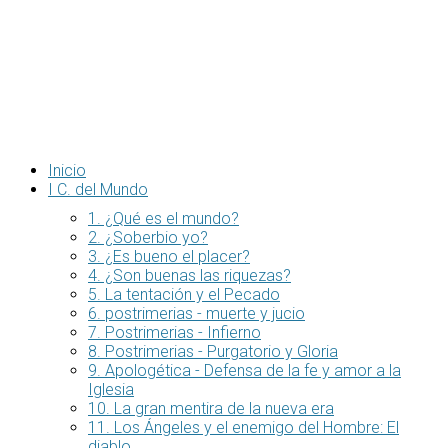
Inicio
I C. del Mundo
1. ¿Qué es el mundo?
2. ¿Soberbio yo?
3. ¿Es bueno el placer?
4. ¿Son buenas las riquezas?
5. La tentación y el Pecado
6. postrimerias - muerte y jucio
7. Postrimerias - Infierno
8. Postrimerias - Purgatorio y Gloria
9. Apologética - Defensa de la fe y amor a la
Iglesia
10. La gran mentira de la nueva era
11. Los Ángeles y el enemigo del Hombre: El
diablo