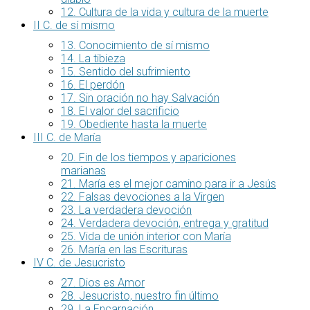
12. Cultura de la vida y cultura de la muerte
II C. de sí mismo
13. Conocimiento de sí mismo
14. La tibieza
15. Sentido del sufrimiento
16. El perdón
17. Sin oración no hay Salvación
18. El valor del sacrificio
19. Obediente hasta la muerte
III C. de María
20. Fin de los tiempos y apariciones
marianas
21. María es el mejor camino para ir a Jesús
22. Falsas devociones a la Virgen
23. La verdadera devoción
24. Verdadera devoción, entrega y gratitud
25. Vida de unión interior con María
26. María en las Escrituras
IV C. de Jesucristo
27. Dios es Amor
28. Jesucristo, nuestro fin último
29. La Encarnación