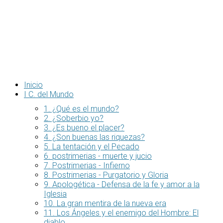
Inicio
I C. del Mundo
1. ¿Qué es el mundo?
2. ¿Soberbio yo?
3. ¿Es bueno el placer?
4. ¿Son buenas las riquezas?
5. La tentación y el Pecado
6. postrimerias - muerte y jucio
7. Postrimerias - Infierno
8. Postrimerias - Purgatorio y Gloria
9. Apologética - Defensa de la fe y amor a la
Iglesia
10. La gran mentira de la nueva era
11. Los Ángeles y el enemigo del Hombre: El
diablo