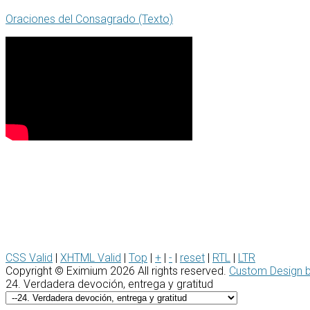
Oraciones del Consagrado (Texto)
CSS Valid
|
XHTML Valid
|
Top
|
+
|
-
|
reset
|
RTL
|
LTR
Copyright ©
Eximium
2026 All rights reserved.
Custom Design 
24. Verdadera devoción, entrega y gratitud