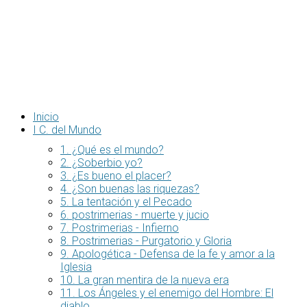
Inicio
I C. del Mundo
1. ¿Qué es el mundo?
2. ¿Soberbio yo?
3. ¿Es bueno el placer?
4. ¿Son buenas las riquezas?
5. La tentación y el Pecado
6. postrimerias - muerte y jucio
7. Postrimerias - Infierno
8. Postrimerias - Purgatorio y Gloria
9. Apologética - Defensa de la fe y amor a la
Iglesia
10. La gran mentira de la nueva era
11. Los Ángeles y el enemigo del Hombre: El
diablo