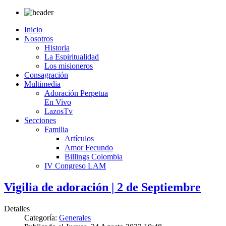
Inicio
Nosotros
Historia
La Espiritualidad
Los misioneros
Consagración
Multimedia
Adoración Perpetua
En Vivo
LazosTv
Secciones
Familia
Artículos
Amor Fecundo
Billings Colombia
IV Congreso LAM
Vigilia de adoración | 2 de Septiembre
Detalles
Categoría:
Generales