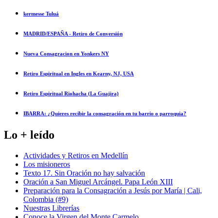
kermesse Tuluá
MADRID/ESPAÑA - Retiro de Conversión
Nueva Consagracion en Yonkers NY
Retiro Espiritual en Ingles en Kearny, NJ, USA
Retiro Espiritual Riohacha (La Guajira)
IBARRA: ¿Quieres recibir la consagración en tu barrio o parroquia?
Lo + leído
Actividades y Retiros en Medellín
Los misioneros
Texto 17. Sin Oración no hay salvación
Oración a San Miguel Arcángel. Papa León XIII
Preparación para la Consagración a Jesús por María | Cali,
Colombia (#9)
Nuestras Librerías
Conoce la Virgen del Monte Carmelo