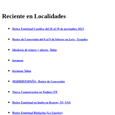
Reciente en Localidades
Retiro Espiritual Católico del 16 al 19 de noviembre 2023
Retiro de Conversión del 6 al 9 de febrero en Loja - Ecuador
Ideología de genero y aborto, Tuluá
kermesse
kermesse Tuluá
MADRID/ESPAÑA - Retiro de Conversión
Nueva Consagracion en Yonkers NY
Retiro Espiritual en Ingles en Kearny, NJ, USA
Retiro Espiritual Riohacha (La Guajira)