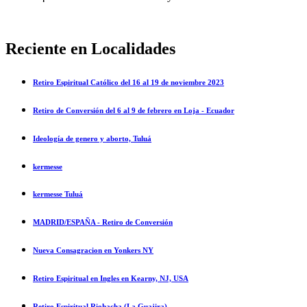
Reciente en Localidades
Retiro Espiritual Católico del 16 al 19 de noviembre 2023
Retiro de Conversión del 6 al 9 de febrero en Loja - Ecuador
Ideología de genero y aborto, Tuluá
kermesse
kermesse Tuluá
MADRID/ESPAÑA - Retiro de Conversión
Nueva Consagracion en Yonkers NY
Retiro Espiritual en Ingles en Kearny, NJ, USA
Retiro Espiritual Riohacha (La Guajira)