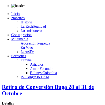
Inicio
Nosotros
Historia
La Espiritualidad
Los misioneros
Consagración
Multimedia
Adoración Perpetua
En Vivo
LazosTv
Secciones
Familia
Artículos
Amor Fecundo
Billings Colombia
IV Congreso LAM
Retiro de Conversión Buga 28 al 31 de
Octubre
Detalles