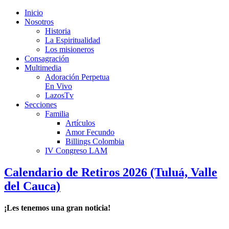
Inicio
Nosotros
Historia
La Espiritualidad
Los misioneros
Consagración
Multimedia
Adoración Perpetua
En Vivo
LazosTv
Secciones
Familia
Artículos
Amor Fecundo
Billings Colombia
IV Congreso LAM
Calendario de Retiros 2026 (Tuluá, Valle
del Cauca)
¡Les tenemos una gran noticia!