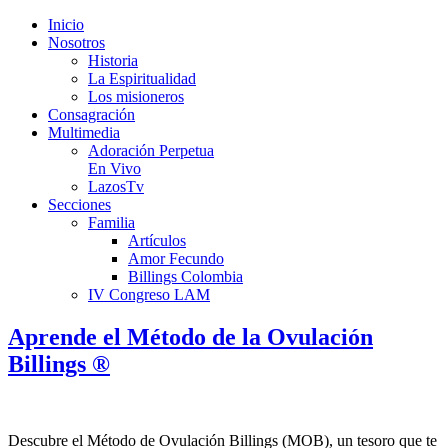
Inicio
Nosotros
Historia
La Espiritualidad
Los misioneros
Consagración
Multimedia
Adoración Perpetua
En Vivo
LazosTv
Secciones
Familia
Artículos
Amor Fecundo
Billings Colombia
IV Congreso LAM
Aprende el Método de la Ovulación
Billings ®
Descubre el Método de Ovulación Billings (MOB), un tesoro que te