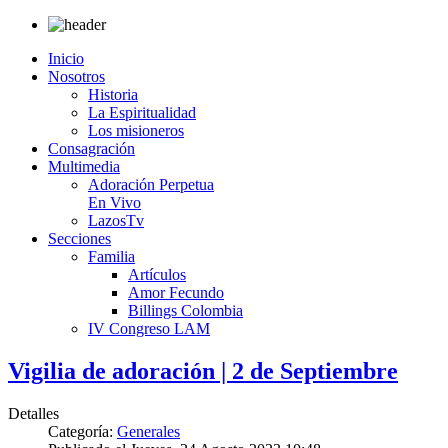
Inicio
Nosotros
Historia
La Espiritualidad
Los misioneros
Consagración
Multimedia
Adoración Perpetua
En Vivo
LazosTv
Secciones
Familia
Artículos
Amor Fecundo
Billings Colombia
IV Congreso LAM
Vigilia de adoración | 2 de Septiembre
Detalles
Categoría:
Generales