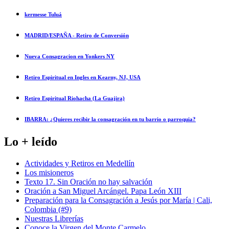
kermesse Tuluá
MADRID/ESPAÑA - Retiro de Conversión
Nueva Consagracion en Yonkers NY
Retiro Espiritual en Ingles en Kearny, NJ, USA
Retiro Espiritual Riohacha (La Guajira)
IBARRA: ¿Quieres recibir la consagración en tu barrio o parroquia?
Lo + leído
Actividades y Retiros en Medellín
Los misioneros
Texto 17. Sin Oración no hay salvación
Oración a San Miguel Arcángel. Papa León XIII
Preparación para la Consagración a Jesús por María | Cali,
Colombia (#9)
Nuestras Librerías
Conoce la Virgen del Monte Carmelo