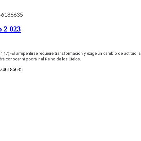
246186635
o 2 023
4,17).-
El arrepentirse requiere transformación y exige un cambio de actitud, 
á conocer ni podrá ir al Reino de los Cielos.
 3246186635